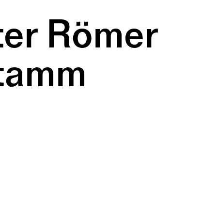
ter Römer 
stamm