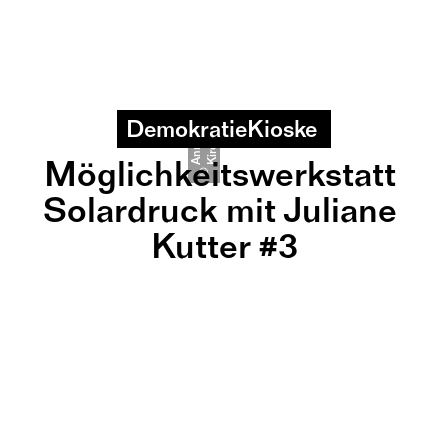
DemokratieKioske 
r
A
n
n
a
K
i
r
c
h
n
e
Möglichkeitswerkstatt 
©
Solardruck mit Juliane 
Kutter #3