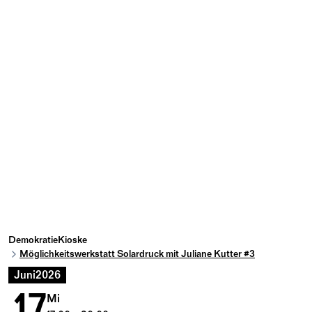
DemokratieKioske
Möglichkeitswerkstatt Solardruck mit Juliane Kutter #3
Juni
2026
17
Mi