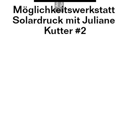
r
A
n
n
a
K
i
r
c
h
n
e
Möglichkeitswerkstatt 
©
Solardruck mit Juliane 
Kutter #2