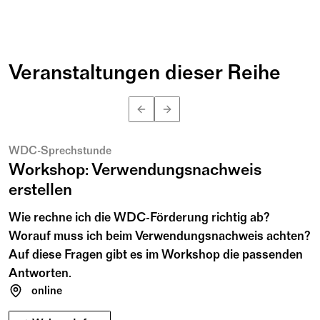
Veranstaltungen dieser Reihe
August
n
12
Mi
B
e
n
K
u
h
l
m
a
n
15:00 – 16:30
©
WDC-Sprechstunde
Workshop: Verwendungsnachweis
erstellen
Wie rechne ich die WDC-Förderung richtig ab?
Worauf muss ich beim Verwendungsnachweis achten?
Auf diese Fragen gibt es im Workshop die passenden
Antworten.
online