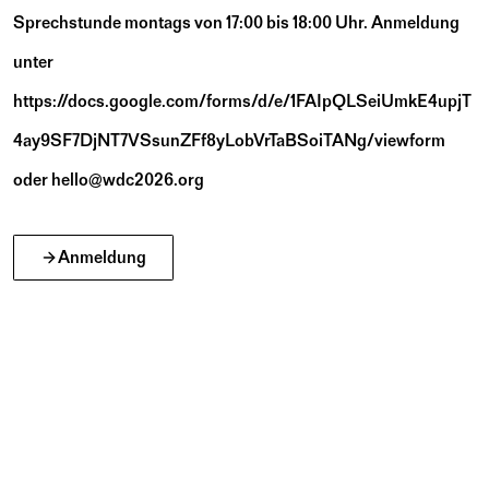
Sprechstunde montags von 17:00 bis 18:00 Uhr. Anmeldung
unter
https://docs.google.com/forms/d/e/1FAIpQLSeiUmkE4upjT
4ay9SF7DjNT7VSsunZFf8yLobVrTaBSoiTANg/viewform
oder
hello@wdc2026.org
Anmeldung