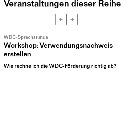
Veranstaltungen dieser Reihe
August
n
12
Mi
B
e
n
K
u
h
l
m
a
n
15:00 – 16:30
©
WDC-Sprechstunde
Workshop: Verwendungsnachweis
erstellen
Wie rechne ich die WDC-Förderung richtig ab?
Worauf muss ich beim Verwendungsnachweis achten?
Auf diese Fragen gibt es im Workshop die passenden
Antworten.
online
Weitere Infos