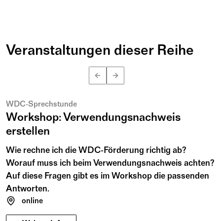
Veranstaltungen dieser Reihe
August
n
12
Mi
B
e
n
K
u
h
l
m
a
n
15:00 – 16:30
©
WDC-Sprechstunde
Workshop: Verwendungsnachweis
erstellen
Wie rechne ich die WDC-Förderung richtig ab?
Worauf muss ich beim Verwendungsnachweis achten?
Auf diese Fragen gibt es im Workshop die passenden
Antworten.
online