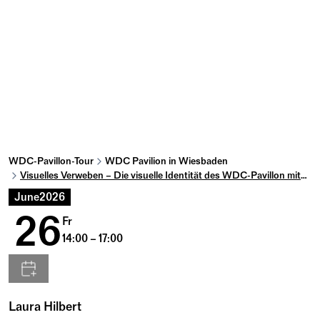
WDC-Pavillon-Tour
WDC Pavilion in Wiesbaden
Visuelles Verweben – Die visuelle Identität des WDC-Pavillon mitgestalten #4
June
2026
26
Fr
14:00 – 17:00
Laura Hilbert