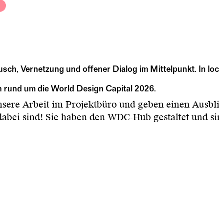
h, Vernetzung und offener Dialog im Mittelpunkt. In 
n rund um die World Design Capital 2026.
nsere Arbeit im Projektbüro und geben einen Ausbl
abei sind! Sie haben den WDC-Hub gestaltet und sin
blicke in ihre WDC-Projekte
Co-designing ada_kan
Museum Angewandte Kunst, Frankfurt. Der WDC-Hub i
 versteht sich als Raum im Werden – als Einladung, G
eren: Also der perfekte Ort für einen WDC-Stammti
um eine Anmeldung vorab.