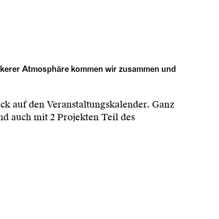
lockerer Atmosphäre kommen wir zusammen und
ick auf den Veranstaltungskalender. Ganz
d auch mit 2 Projekten Teil des
tine
und
Co-designing GündiWest
.
st die zentrale Anlaufstelle der World
estaltung als gesellschaftliche Praxis live
sch.