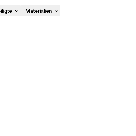
Module Festival 13. – 16.08.
iligte
Materialien