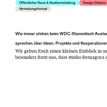
Öffentlicher Raum & Stadtentwicklung
Design-Diskurs
Vernetzungsformat
Wie immer stehen beim WDC-Stammtisch Austausc
sprechen über Ideen, Projekte und Kooperatione
Wir geben Euch einen kleinen Einblick in u
besonders freut uns, dass
studio formagora
d
Programms. Beim Stammtisch geben sie Ein
Dieses Mal treffen wir uns im
WDC-Hub
im 
Design Capital Frankfurt RheinMain 2026. Er
mitzudenken, mitzugestalten und zu diskuti
Aus organisatorischen Gründen bitten wir 