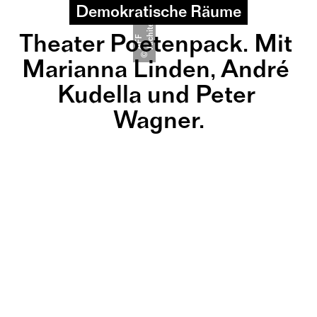
Demokratische Räume
n
Theater Poetenpack. Mit 
A
F
F
A
r
c
h
i
t
e
k
t
e
©
Marianna Linden, André 
Kudella und Peter 
Wagner.