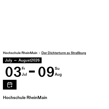
Hochschule RheinMain
Der Dichterturm zu Straßburg
July
August
2026
03
09
Fr
Su
Jul
Aug
Hochschule RheinMain