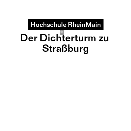
Hochschule RheinMain
hsrm
©
Der Dichterturm zu 
Straßburg