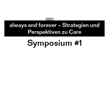
s
U
l
r
i
k
e
M
a
r
k
u
 always and forever – Strategien und 
Perspektiven zu Care
©
Symposium #1