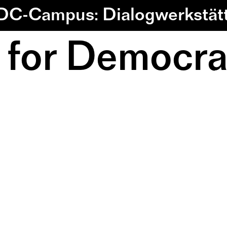
C-Campus: Dialogwerkstät
 for Democr