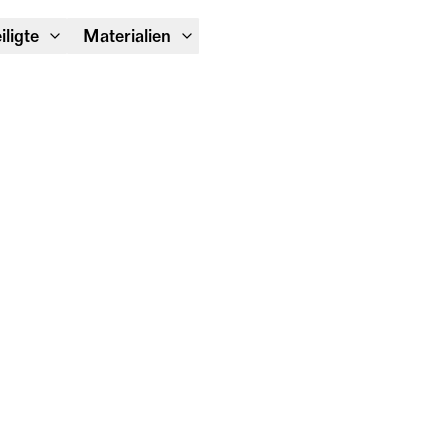
Module Festival 13. – 16.08.
iligte
Materialien