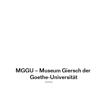
MGGU – Museum Giersch der 
e
J
e
n
s
Z
i
e
h
Goethe-Universität
©
Multispezies Members 
Club