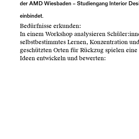
der AMD Wiesbaden – Studiengang Interior Design
einbindet.
Bedürfnisse erkunden:
In einem Workshop analysieren Schüler:in
selbstbestimmtes Lernen, Konzentration un
geschützten Orten für Rückzug spielen eine 
Ideen entwickeln und bewerten:
Für die erfassten Bedürfnisse entwerfen die
argumentativ geschärft, Prioritäten ausgeh
Entwürfe evaluieren:
Die ausgearbeiteten Konzepte werden vor Or
Klassenraum, Gang oder Nebenraum; ein Vor
inklusiv gestaltete Miniküche für Unterrich
Erholung; ein Raumsystem Bewegung und Rüc
Teilhabe an der Klassengemeinschaft ermög
Das Ergebnis ist ein atmosphärisch wandelba
Lernräume selbst zu gestalten. Als Modellpr