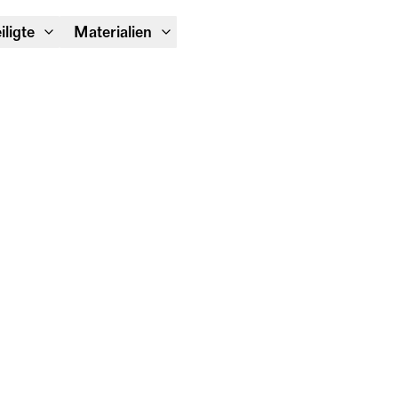
Module Festival 13. – 16.08.
iligte
Materialien