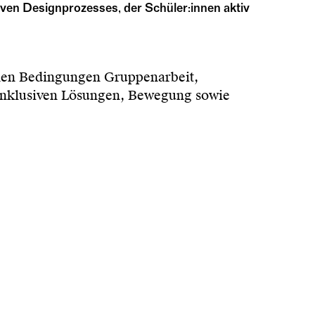
ven Designprozesses, der Schüler:innen aktiv
hen Bedingungen Gruppenarbeit,
 inklusiven Lösungen, Bewegung sowie
reflektiert werden. Im Dialog werden Ideen
usenrealitäten abgestimmt.
. a. sich öffnende Wände zwischen
und ruhige Lerninseln schafft; eine
auraum; mobile Trolleys; Sitz Cubes für
erschüler:innen sowohl Rückzug als auch
ielfalt und die Freiheit einlädt,
e im Dialog mit Schüler:innen und