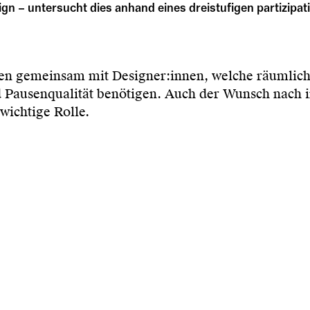
 – untersucht dies anhand eines dreistufigen partizipati
nen gemeinsam mit Designer:innen, welche räumlic
d Pausenqualität benötigen. Auch der Wunsch nach
wichtige Rolle.
 Studierenden Konzepte, die mit den Schüler:innen 
andelt und räumliche Atmosphären auf Lern- und Pa
t präsentiert und kritisch bewertet. Dazu gehören u
hangsystem, das flexible Zonen für Gruppenarbeit 
t und Pausen; multifunktionale Arbeitstische mit St
kzug; ein klappbarer Mini-Arbeitsplatz, der Förd
licht.
rer Klassenraum, der durch Teilhabe, Aushandlung, V
ojekt soll es andere Schulen inspirieren, Lernräum