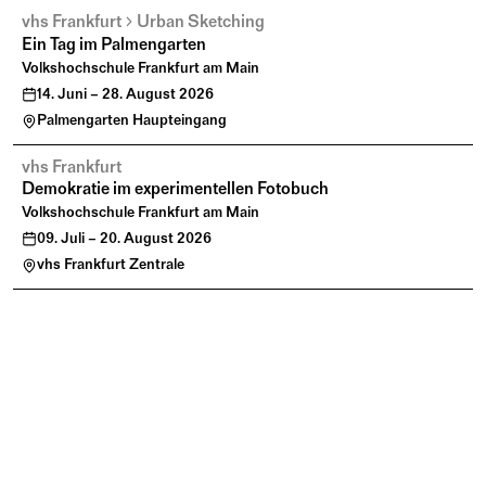
vhs Frankfurt
Urban Sketching
Ein Tag im Palmengarten
Volkshochschule Frankfurt am Main
14. Juni – 28. August 2026
Palmengarten Haupteingang
vhs Frankfurt
Demokratie im experimentellen Fotobuch
Volkshochschule Frankfurt am Main
09. Juli – 20. August 2026
vhs Frankfurt Zentrale
vhs Frankfurt
Urban Sketching
Ein Tag im Frankfurter Osten
Volkshochschule Frankfurt am Main
23. August 2026, 10:00 – 17:00 Uhr
Straßenbahnhaltestelle Schwedlerstraße
vhs Frankfurt
Superkräfte für die Demokratie
Test beim Teamtag der VHS in Frankfurt Höchst