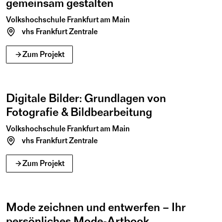
gemeinsam gestalten
Volkshochschule Frankfurt am Main
vhs Frankfurt Zentrale
Februar
2026
23
27
Zum Projekt
Mo
Fr
Digitale Bilder: Grundlagen von
Fotografie & Bildbearbeitung
Volkshochschule Frankfurt am Main
vhs Frankfurt Zentrale
Mai
Juni
2026
07
25
Zum Projekt
Do
Do
Mai
Juni
Mode zeichnen und entwerfen – Ihr
persönliches Mode-Artbook