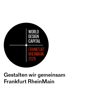
04. September 2026
VHS – Zentrum West
vhs Frankfurt
Vom Häuserkampf ins Stadthaus – Was bringen Hausbesetzungen?
VHS Frankfurt
06. März 2027
Stadthaus Frankfurt
VERGANGENE VERANSTALTUNGEN
Gestalten wir gemeinsam
vhs Frankfurt
Gefühlscafé: Raum zum Innehalten
Gefühlscafé: Raum zum Innehalten, Reinspüren und Teilen, Tod und Sterben
Volkshochschule Frankfurt am Main
27. Juni 2026, 10:00 – 12:30 Uhr
stadtRAUMfrankfurt