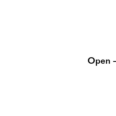
Open –
A