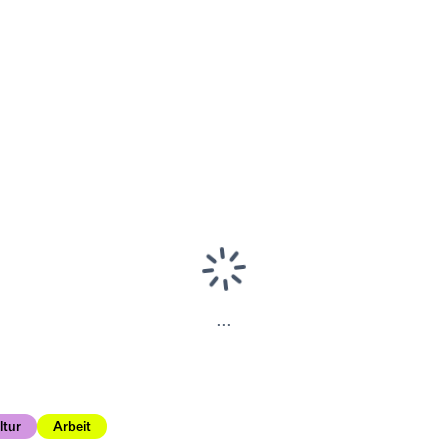
...
ltur
Arbeit