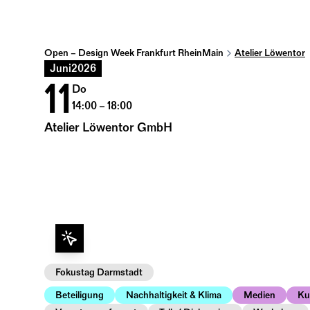
Open – Design Week Frankfurt RheinMain
Atelier Löwentor
Juni
2026
11
Do
14:00 – 18:00
Atelier Löwentor GmbH
Fokustag Darmstadt
Beteiligung
Nachhaltigkeit & Klima
Medien
Ku