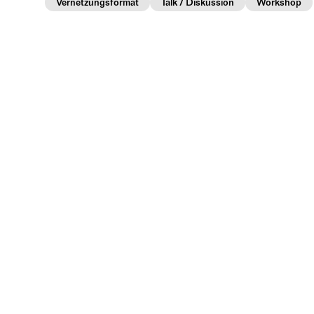
Vernetzungsformat
Talk / Diskussion
Workshop
Atelier Löwentor lädt zu einem gemeinsamen Nach
Spielt eine Runde Ideen-Ping-Pong mit dem
an einem großen Tisch und lernt bei Kuche
Einfach vorbeikommen. Jede:r ist willkomm
Profis mit Herz: Das Atelier Löwentor ist 
sozial und ökologisch relevante Themen und
Energien, Kultur und Ernährung.
Atelier Löwentor