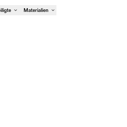
Module Festival 13. – 16.08.
iligte
Materialien