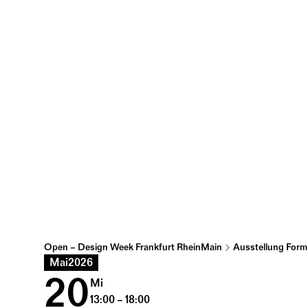
Open – Design Week Frankfurt RheinMain
Ausstellung Form 
Mai
2026
20
Mi
13:00 – 18:00