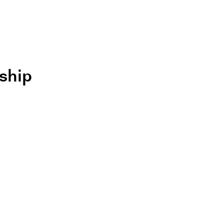
ship
– AI