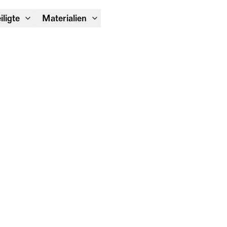
Module Festival 13. – 16.08.
iligte
Materialien