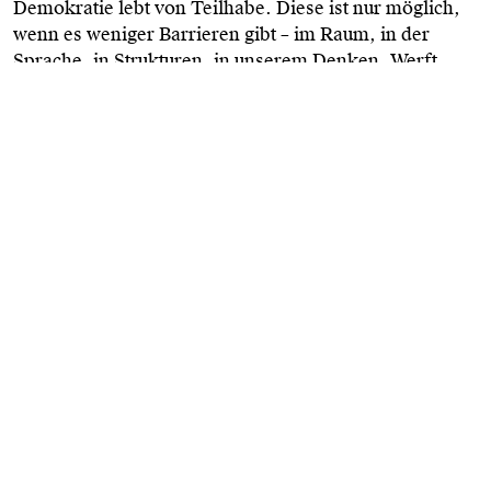
Demokratie lebt von Teilhabe. Diese ist nur möglich,
wenn es weniger Barrieren gibt – im Raum, in der
Sprache, in Strukturen, in unserem Denken. Werft
einen Blick in unsere Checkliste, um Eure Events
inklusiver zu gestalten.
Checkliste: Inklusiv planen und gestalten (DE)