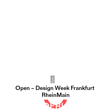
Vanderlicht
Open – Design Week Frankfurt 
RheinMain
©
VANDERLICHT