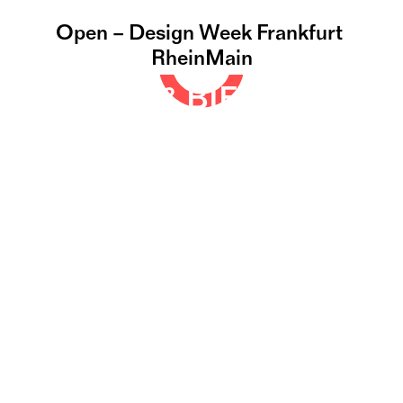
Open – Design Week Frankfurt 
D&A
RheinMain
©
DAMM & BIERBAUM